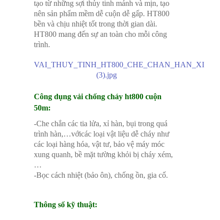
tạo từ những sợi thủy tinh mảnh và mịn, tạo
nên sản phẩm mềm dễ cuộn dễ gấp. HT800
bền và chịu nhiệt tốt trong thời gian dài.
HT800 mang đến sự an toàn cho mỗi công
trình.
VAI_THUY_TINH_HT800_CHE_CHAN_HAN_XI
(3).jpg
Công dụng vải chống cháy ht800 cuộn
50m:
-Che chắn các tia lửa, xỉ hàn, bụi trong quá
trình hàn,…vớicác loại vật liệu dễ cháy như
các loại hàng hóa, vật tư, bảo vệ máy móc
xung quanh, bề mặt tường khỏi bị cháy xém,
…
-Bọc cách nhiệt (bảo ôn), chống ồn, gia cố.
Thông số kỹ thuật: