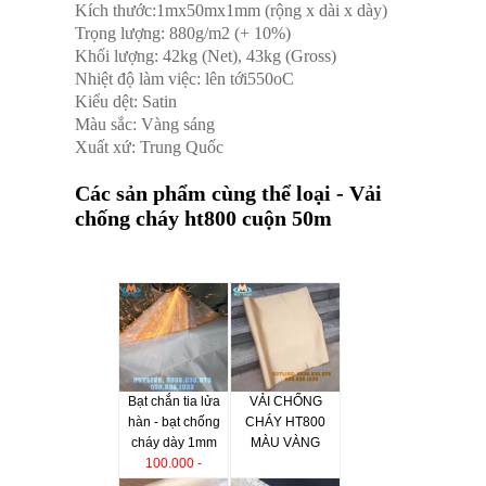
Kích thước:1mx50mx1mm (rộng x dài x dày)
Trọng lượng: 880g/m2 (+ 10%)
Khối lượng: 42kg (Net), 43kg (Gross)
Nhiệt độ làm việc: lên tới550oC
Kiểu dệt: Satin
Màu sắc: Vàng sáng
Xuất xứ: Trung Quốc
Các sản phẩm cùng thể loại - Vải
chống cháy ht800 cuộn 50m
Bạt chắn tia lửa
VẢI CHỐNG
hàn - bạt chống
CHÁY HT800
cháy dày 1mm
MÀU VÀNG
100.000 -
3.000.000 VND