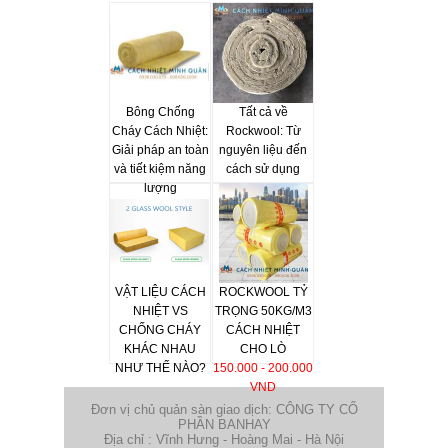
Bông Chống
Tất cả về
Cháy Cách Nhiệt:
Rockwool: Từ
Giải pháp an toàn
nguyên liệu đến
và tiết kiệm năng
cách sử dụng
lượng
VẬT LIỆU CÁCH
ROCKWOOL TỶ
NHIỆT VS
TRỌNG 50KG/M3
CHỐNG CHÁY
CÁCH NHIỆT
KHÁC NHAU
CHO LÒ
NHƯ THẾ NÀO?
150.000 - 200.000
VND
Đơn vị chủ quản sàn giao dịch: CÔNG TY CỔ
PHẦN BANHAY
Địa chỉ : Vĩnh Hưng - Hoàng Mai - Hà Nội