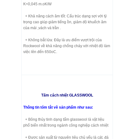
K<0,045 m.oK/W
+ Khả năng cách âm tốt: Cấu trúc dạng sợi với tỷ
trọng cao giúp giảm tiếng ồn, giảm độ khuếch âm
của mái ,vách và trần .
+ Không bắt lửa: Đây là ưu điểm vượt trội của
Rockwool về khả năng chống cháy với nhiệt độ làm
việc lên đến 650oC.
Tấm cách nhiệt GLASSWOOL
Thông tin tóm tắt về sản phẩm như sau:
+ Bông thủy tinh dạng tấm glasswool là vật liệu
phổ biến nhất trong ngành công nghiệp cách nhiệt
+ Được sản xuất từ nguyên liệu chủ yếu là cát, đá